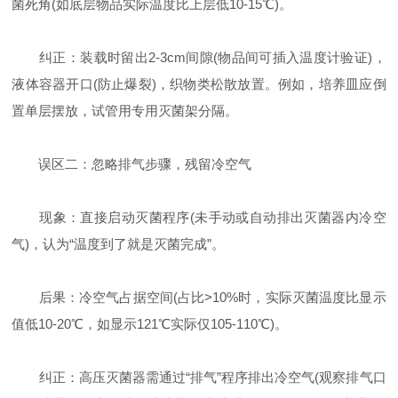
菌死角(如底层物品实际温度比上层低10-15℃)。
纠正：装载时留出2-3cm间隙(物品间可插入温度计验证)，
液体容器开口(防止爆裂)，织物类松散放置。例如，培养皿应倒
置单层摆放，试管用专用灭菌架分隔。
误区二：忽略排气步骤，残留冷空气
现象：直接启动灭菌程序(未手动或自动排出灭菌器内冷空
气)，认为“温度到了就是灭菌完成”。
后果：冷空气占据空间(占比>10%时，实际灭菌温度比显示
值低10-20℃，如显示121℃实际仅105-110℃)。
纠正：高压灭菌器需通过“排气”程序排出冷空气(观察排气口