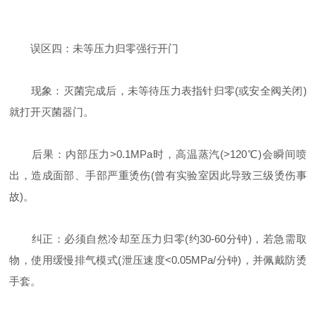
误区四：未等压力归零强行开门
现象：灭菌完成后，未等待压力表指针归零(或安全阀关闭)
就打开灭菌器门。
后果：内部压力>0.1MPa时，高温蒸汽(>120℃)会瞬间喷
出，造成面部、手部严重烫伤(曾有实验室因此导致三级烫伤事
故)。
纠正：必须自然冷却至压力归零(约30-60分钟)，若急需取
物，使用缓慢排气模式(泄压速度<0.05MPa/分钟)，并佩戴防烫
手套。