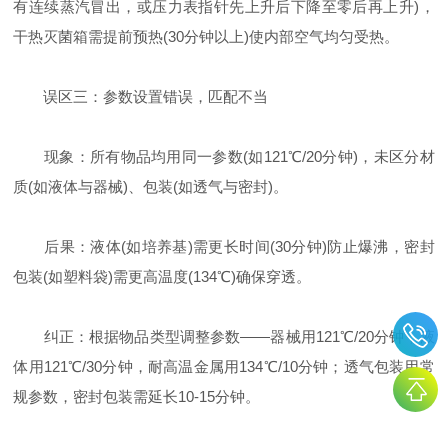
有连续蒸汽冒出，或压力表指针先上升后下降至零后再上升)，
干热灭菌箱需提前预热(30分钟以上)使内部空气均匀受热。
误区三：参数设置错误，匹配不当
现象：所有物品均用同一参数(如121℃/20分钟)，未区分材
质(如液体与器械)、包装(如透气与密封)。
后果：液体(如培养基)需更长时间(30分钟)防止爆沸，密封
包装(如塑料袋)需更高温度(134℃)确保穿透。
纠正：根据物品类型调整参数——器械用121℃/20分钟，液
体用121℃/30分钟，耐高温金属用134℃/10分钟；透气包装用常
规参数，密封包装需延长10-15分钟。