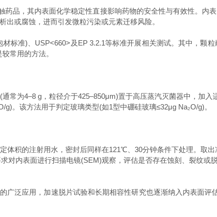
触药品，其内表面化学稳定性直接影响药物的安全性与有效性。内表
析出或腐蚀，进而引发微粒污染或元素迁移风险。
660>及EP 3.2.1等标准开展相关测试。其中，颗粒耐水性测试(Hydrolyt
ance)是较常用的方法。
4–8 g，粒径介于425–850μm)置于高压蒸汽灭菌器中，加入
/g)。该方法用于判定玻璃类型(如1型中硼硅玻璃≤32μg Na₂O/g)。
积的注射用水，密封后同样在121℃、30分钟条件下处理。取出
还要求对内表面进行扫描电镜(SEM)观察，评估是否存在蚀刻、裂纹或
广泛应用，加速脱片试验和长期相容性研究也逐渐纳入内表面评估体