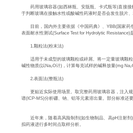
药用玻璃容器(如西林瓶、安瓿瓶、卡式瓶等)直接接
于判断玻璃在接触水性或酸碱性药液时是否会发生脱片、
目前，国内外主要依据《中国药典》、YBB(国家药包材标准)、USP<
表面耐水性测试(Surface Test for Hydrolytic Resist
1.颗粒法(粉末法)
适用于未成型的玻璃颗粒或碎屑。将一定量玻璃颗粒(通常为
碱性物质(以Na₂O计)，计算每克试样的碱释放量(mg Na₂O
2.表面法(整瓶法)
更贴近实际使用场景。取完整药用玻璃容器，注入规定体
谱(ICP-MS)分析硼、钠、铝等元素溶出量。部分标准
近年来，随着高风险制剂(如生物制品、高pH注射剂)的
拟药液进行多时间点取样分析。