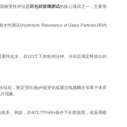
面耐受性评估是
药包材玻璃测试
的核心项目之一，主要用
ic Resistance of Glass Particles)和内
适量纯化水，在121℃下加热30分钟。冷却后滴定释放出的
冷却后，测定浸出液pH值变化或通过电感耦合等离子体质
脱片现象。
系。例如，在40℃/75%RH条件下长期放置，或采用模