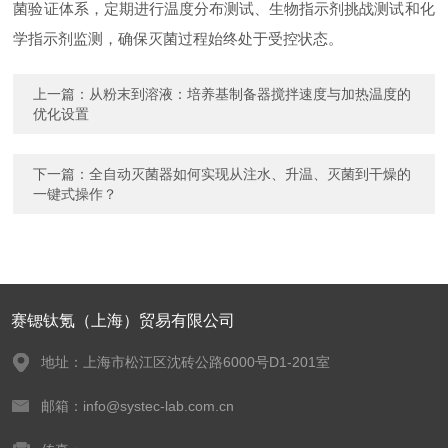
菌验证体系，定期进行温度分布测试、生物指示剂挑战测试和化
学指示剂监测，确保灭菌过程始终处于受控状态。
上一篇：
从粉末到溶液：培养基制备器搅拌速度与加热温度的
优化设置
下一篇：
全自动灭菌器如何实现从注水、升温、灭菌到干燥的
一键式操作？
赛锶钛氪（上海）贸易有限公司
地址：上海市松江区沈砖公路6000号D1-201室
邮箱：info@systec-lab.com.cn