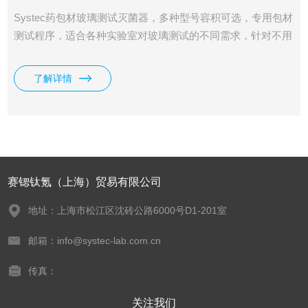
Systec药包材玻璃测试灭菌器，多种型号容积可选，专用包材
测试程序，适合各种实验室对玻璃测试的不同需求，针对不用
的样本可选配不同的配置。
了解详情
赛锶钛氪（上海）贸易有限公司
地址：上海市松江区沈砖公路6000号D1-201室
邮箱：info@systec-lab.com.cn
传真：
关注我们